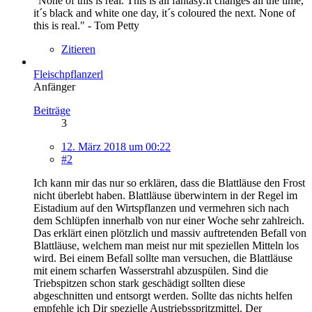
"None of this is real. This is all fantasy.It changes all the time,
it´s black and white one day, it´s coloured the next. None of
this is real." - Tom Petty
Zitieren
Fleischpflanzerl
Anfänger
Beiträge
3
12. März 2018 um 00:22
#2
Ich kann mir das nur so erklären, dass die Blattläuse den Frost
nicht überlebt haben. Blattläuse überwintern in der Regel im
Eistadium auf den Wirtspflanzen und vermehren sich nach
dem Schlüpfen innerhalb von nur einer Woche sehr zahlreich.
Das erklärt einen plötzlich und massiv auftretenden Befall von
Blattläuse, welchem man meist nur mit speziellen Mitteln los
wird. Bei einem Befall sollte man versuchen, die Blattläuse
mit einem scharfen Wasserstrahl abzuspülen. Sind die
Triebspitzen schon stark geschädigt sollten diese
abgeschnitten und entsorgt werden. Sollte das nichts helfen
empfehle ich Dir spezielle Austriebsspritzmittel. Der