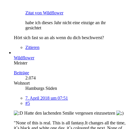
Zitat von Wildflower
habe ich dieses Jahr nicht eine einzige an ihr
gesichtet
Hört sich fast so an als wenn du dich beschwerst?
Zitieren
Wildflower
Meister
Beiträge
2.074
Wohnort
Hamburgs Süden
7. April 2018 um 07:51
#5
Hatte den lachenden Smilie vergessen einzusetzen
"None of this is real. This is all fantasy.It changes all the time,
it´s black and white one day, it´s coloured the next. None of