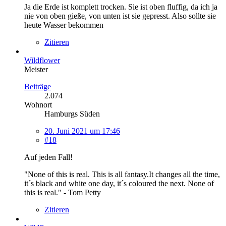
Ja die Erde ist komplett trocken. Sie ist oben fluffig, da ich ja
nie von oben gieße, von unten ist sie gepresst. Also sollte sie
heute Wasser bekommen
Zitieren
Wildflower
Meister
Beiträge
2.074
Wohnort
Hamburgs Süden
20. Juni 2021 um 17:46
#18
Auf jeden Fall!
"None of this is real. This is all fantasy.It changes all the time,
it´s black and white one day, it´s coloured the next. None of
this is real." - Tom Petty
Zitieren