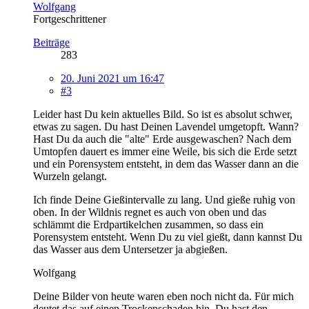
Wolfgang
Fortgeschrittener
Beiträge
283
20. Juni 2021 um 16:47
#3
Leider hast Du kein aktuelles Bild. So ist es absolut schwer,
etwas zu sagen. Du hast Deinen Lavendel umgetopft. Wann?
Hast Du da auch die "alte" Erde ausgewaschen? Nach dem
Umtopfen dauert es immer eine Weile, bis sich die Erde setzt
und ein Porensystem entsteht, in dem das Wasser dann an die
Wurzeln gelangt.
Ich finde Deine Gießintervalle zu lang. Und gieße ruhig von
oben. In der Wildnis regnet es auch von oben und das
schlämmt die Erdpartikelchen zusammen, so dass ein
Porensystem entsteht. Wenn Du zu viel gießt, dann kannst Du
das Wasser aus dem Untersetzer ja abgießen.
Wolfgang
Deine Bilder von heute waren eben noch nicht da. Für mich
deutet das auf einen Trockenschaden hin. Du hast den