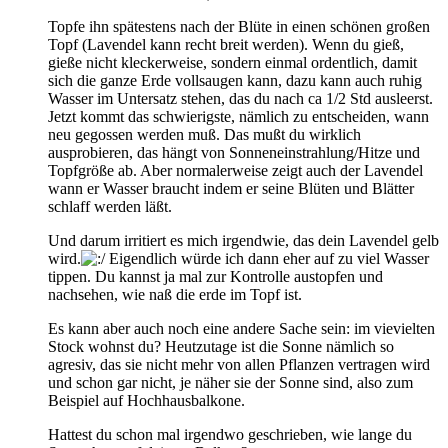
Topfe ihn spätestens nach der Blüte in einen schönen großen
Topf (Lavendel kann recht breit werden). Wenn du gieß,
gieße nicht kleckerweise, sondern einmal ordentlich, damit
sich die ganze Erde vollsaugen kann, dazu kann auch ruhig
Wasser im Untersatz stehen, das du nach ca 1/2 Std ausleerst.
Jetzt kommt das schwierigste, nämlich zu entscheiden, wann
neu gegossen werden muß. Das mußt du wirklich
ausprobieren, das hängt von Sonneneinstrahlung/Hitze und
Topfgröße ab. Aber normalerweise zeigt auch der Lavendel
wann er Wasser braucht indem er seine Blüten und Blätter
schlaff werden läßt.
Und darum irritiert es mich irgendwie, das dein Lavendel gelb
wird.
Eigendlich würde ich dann eher auf zu viel Wasser
tippen. Du kannst ja mal zur Kontrolle austopfen und
nachsehen, wie naß die erde im Topf ist.
Es kann aber auch noch eine andere Sache sein: im vievielten
Stock wohnst du? Heutzutage ist die Sonne nämlich so
agresiv, das sie nicht mehr von allen Pflanzen vertragen wird
und schon gar nicht, je näher sie der Sonne sind, also zum
Beispiel auf Hochhausbalkone.
Hattest du schon mal irgendwo geschrieben, wie lange du