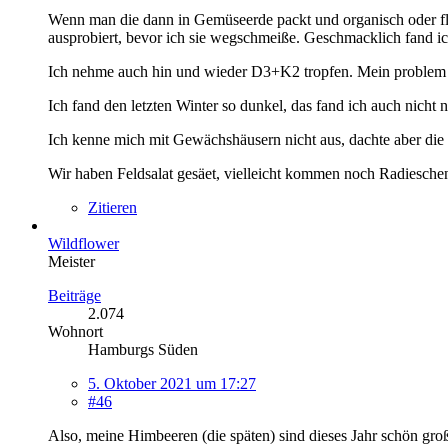
Wenn man die dann in Gemüseerde packt und organisch oder flüs
ausprobiert, bevor ich sie wegschmeiße. Geschmacklich fand ic
Ich nehme auch hin und wieder D3+K2 tropfen. Mein problem is
Ich fand den letzten Winter so dunkel, das fand ich auch nicht 
Ich kenne mich mit Gewächshäusern nicht aus, dachte aber die er
Wir haben Feldsalat gesäet, vielleicht kommen noch Radiesche
Zitieren
Wildflower
Meister
Beiträge
2.074
Wohnort
Hamburgs Süden
5. Oktober 2021 um 17:27
#46
Also, meine Himbeeren (die späten) sind dieses Jahr schön gro