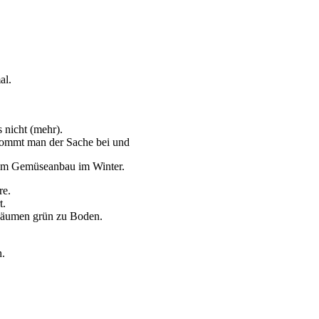
al.
s nicht (mehr).
 kommt man der Sache bei und
allem Gemüseanbau im Winter.
re.
t.
 Bäumen grün zu Boden.
n.