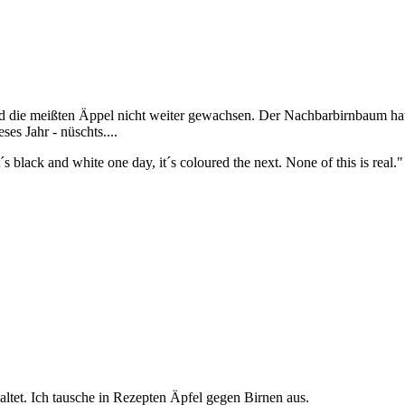
d die meißten Äppel nicht weiter gewachsen. Der Nachbarbirnbaum hat 
es Jahr - nüschts....
 it´s black and white one day, it´s coloured the next. None of this is real.
altet. Ich tausche in Rezepten Äpfel gegen Birnen aus.