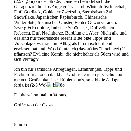
(2,5x1,5m) an der Straße. Daneben befindet sich die
Garagenzufahrt. Ins Auge gefasst sind: Winterduftschneeball,
Duft Goldlack, Goldener Zweizahn, Sternbalsam Zulu
Snowflake, Japanischen Papierbusch, Chinesische
Winterblüte, Spanischer Ginster, Echter Gewürzstrauch,
Zwerg Felsenbirne, Indische Schönaster, Duftveilchen
Rebecca, Duft Nachtkerze, Bartblume... Aber: Nicht alle und
das sind nur theoretische Ideen! Bitte bitte Tipps und
Vorschläge, was sich im Alltag als himmlisch duftend
erwiesen hat und: Was könnte ich (davon) ins "Hochbeet (1)"
pflanzen? Evtl eine Kombi, die nicht höher als 50cm wird und
sich verträgt?
Ich bin für sämtliche Anregungen, Erfahrungen, Tipps und
Fachinformationen dankbar. Und freue mich jetzt schon auf
meinen Großeinkauf bei Rühlemann's, sobald die Anlage
fertig ist (2-3 Wo)
Danke schon mal im Voraus,
Grüße von der Ostsee
Sandra