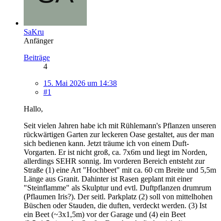
SaKru
Anfänger
Beiträge
4
15. Mai 2026 um 14:38
#1
Hallo,
Seit vielen Jahren habe ich mit Rühlemann's Pflanzen unseren
rückwärtigen Garten zur leckeren Oase gestaltet, aus der man
sich bedienen kann. Jetzt träume ich von einem Duft-
Vorgarten. Er ist nicht groß, ca. 7x6m und liegt im Norden,
allerdings SEHR sonnig. Im vorderen Bereich entsteht zur
Straße (1) eine Art "Hochbeet" mit ca. 60 cm Breite und 5,5m
Länge aus Granit. Dahinter ist Rasen geplant mit einer
"Steinflamme" als Skulptur und evtl. Duftpflanzen drumrum
(Pflaumen Iris?). Der seitl. Parkplatz (2) soll von mittelhohen
Büschen oder Stauden, die duften, verdeckt werden. (3) Ist
ein Beet (~3x1,5m) vor der Garage und (4) ein Beet