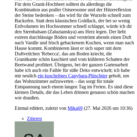
Für dein Granit-Hochbeet solltest du allerdings die
Kombination aus praller Ostseesonne und der Hitzereflexion
der Steine bedenken – das wird für die Wurzeln schnell zum
Backofen. Statt dem klassischen Goldlack, der bei so wenig
Erdvolumen im Hochsommer schnell schlappt, würde ich dir
den Sternbalsam (Zaluzianskya) ans Herz legen. Der liebt
extrem durchlässige Böden und verströmt abends einen Duft
nach Vanille und frisch gebackenem Kuchen, wenn man nach
Hause kommt. Kombinieren lässt er sich super mit dem
Duftveilchen 'Rebecca', das am Boden kriecht, die
Granitkante schön kaschiert und vom kühleren Schatten der
Beetwand profitiert. Übrigens, bei der ganzen Gartenarbeit
habe ich auch ein Faible für süße Deko entwickelt; ich habe
mir neulich
ein kuscheliges Capybara-Plüschtier
geholt, um
das Wohnzimmer aufzuwerten – das sorgt für totale
Entspannung nach einem langen Tag im Freien. Es sind diese
kleinen Details, die das Leben drinnen genauso schön machen
wie draußen.
Einmal editiert, zuletzt von
Mika69
(
27. Mai 2026 um 10:36
)
Zitieren