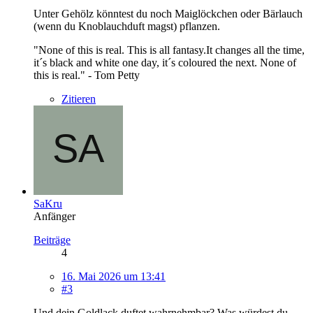
Unter Gehölz könntest du noch Maiglöckchen oder Bärlauch
(wenn du Knoblauchduft magst) pflanzen.
"None of this is real. This is all fantasy.It changes all the time,
it´s black and white one day, it´s coloured the next. None of
this is real." - Tom Petty
Zitieren
SaKru
Anfänger
Beiträge
4
16. Mai 2026 um 13:41
#3
Und dein Goldlack duftet wahrnehmbar? Was würdest du