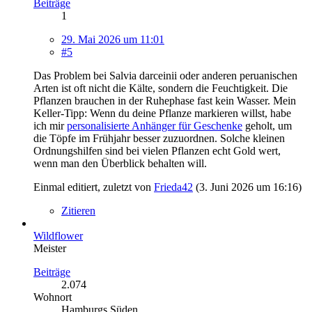
Beiträge
1
29. Mai 2026 um 11:01
#5
Das Problem bei Salvia darceinii oder anderen peruanischen
Arten ist oft nicht die Kälte, sondern die Feuchtigkeit. Die
Pflanzen brauchen in der Ruhephase fast kein Wasser. Mein
Keller-Tipp: Wenn du deine Pflanze markieren willst, habe
ich mir
personalisierte Anhänger für Geschenke
geholt, um
die Töpfe im Frühjahr besser zuzuordnen. Solche kleinen
Ordnungshilfen sind bei vielen Pflanzen echt Gold wert,
wenn man den Überblick behalten will.
Einmal editiert, zuletzt von
Frieda42
(
3. Juni 2026 um 16:16
)
Zitieren
Wildflower
Meister
Beiträge
2.074
Wohnort
Hamburgs Süden