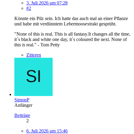
3. Juli 2026 um 07:28
#2
Könnte ein Pilz sein. Ich hatte das auch mal an einer Pflanze
und habe mit verdünntem Lebermoosextrakt gesprüht.
"None of this is real. This is all fantasy.It changes all the time,
it´s black and white one day, it´s coloured the next. None of
this is real." - Tom Petty
Zitieren
SimonP
Anfänger
Beiträge
2
6. Juli 2026 um 15:46