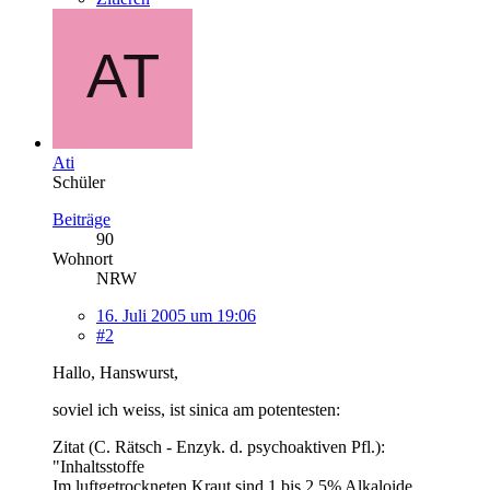
Ati
Schüler
Beiträge
90
Wohnort
NRW
16. Juli 2005 um 19:06
#2
Hallo, Hanswurst,
soviel ich weiss, ist sinica am potentesten:
Zitat (C. Rätsch - Enzyk. d. psychoaktiven Pfl.):
"Inhaltsstoffe
Im luftgetrockneten Kraut sind 1 bis 2,5% Alkaloide