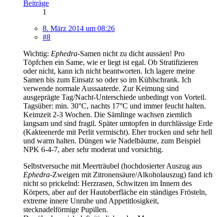
Beiträge
1
8. März 2014 um 08:26
#8
Wichtig:
Ephedra
-Samen nicht zu dicht aussäen! Pro
Töpfchen ein Same, wie er liegt ist egal. Ob Stratifizieren
oder nicht, kann ich nicht beantworten. Ich lagere meine
Samen bis zum Einsatz so oder so im Kühlschrank. Ich
verwende normale Aussaaterde. Zur Keimung sind
ausgeprägte Tag/Nacht-Unterschiede unbedingt von Vorteil.
Tagsüber: min. 30°C, nachts 17°C und immer feucht halten.
Keimzeit 2-3 Wochen. Die Sämlinge wachsen ziemlich
langsam und sind fragil. Später umtopfen in durchlässige Erde
(Kakteenerde mit Perlit vermischt). Eher trocken und sehr hell
und warm halten. Düngen wie Nadelbäume, zum Beispiel
NPK 6-4-7, aber sehr moderat und vorsichtig.
Selbstversuche mit Meerträubel (hochdosierter Auszug aus
Ephedra-
Zweigen mit Zitronensäure/Alkoholauszug) fand ich
nicht so prickelnd: Herzrasen, Schwitzen im Innern des
Körpers, aber auf der Hautoberfläche ein ständiges Frösteln,
extreme innere Unruhe und Appetitlosigkeit,
stecknadelförmige Pupillen.