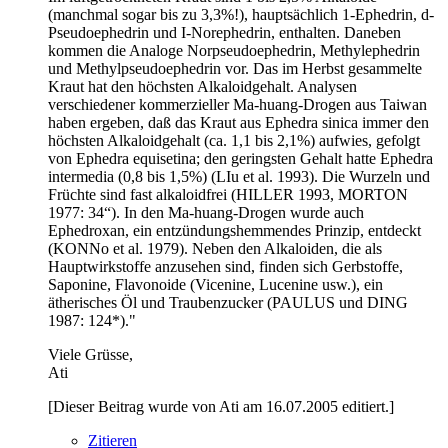
(manchmal sogar bis zu 3,3%!), hauptsächlich 1-Ephedrin, d-
Pseudoephedrin und I-Norephedrin, enthalten. Daneben
kommen die Analoge Norpseudoephedrin, Methylephedrin
und Methylpseudoephedrin vor. Das im Herbst gesammelte
Kraut hat den höchsten Alkaloidgehalt. Analysen
verschiedener kommerzieller Ma-huang-Drogen aus Taiwan
haben ergeben, daß das Kraut aus Ephedra sinica immer den
höchsten Alkaloidgehalt (ca. 1,1 bis 2,1%) aufwies, gefolgt
von Ephedra equisetina; den geringsten Gehalt hatte Ephedra
intermedia (0,8 bis 1,5%) (LIu et al. 1993). Die Wurzeln und
Früchte sind fast alkaloidfrei (HILLER 1993, MORTON
1977: 34“). In den Ma-huang-Drogen wurde auch
Ephedroxan, ein entzündungshemmendes Prinzip, entdeckt
(KONNo et al. 1979). Neben den Alkaloiden, die als
Hauptwirkstoffe anzusehen sind, finden sich Gerbstoffe,
Saponine, Flavonoide (Vicenine, Lucenine usw.), ein
ätherisches Öl und Traubenzucker (PAULUS und DING
1987: 124*)."
Viele Grüsse,
Ati
[Dieser Beitrag wurde von Ati am 16.07.2005 editiert.]
Zitieren