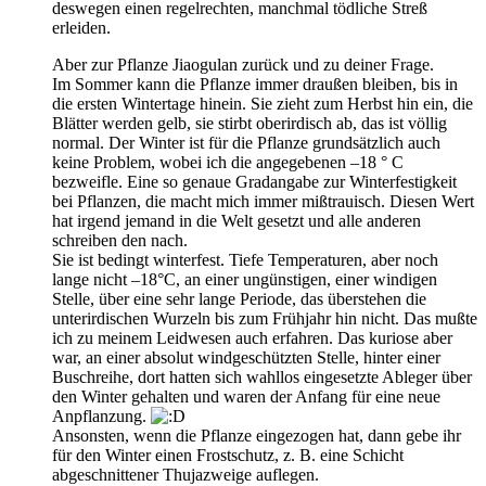
deswegen einen regelrechten, manchmal tödliche Streß
erleiden.
Aber zur Pflanze Jiaogulan zurück und zu deiner Frage.
Im Sommer kann die Pflanze immer draußen bleiben, bis in
die ersten Wintertage hinein. Sie zieht zum Herbst hin ein, die
Blätter werden gelb, sie stirbt oberirdisch ab, das ist völlig
normal. Der Winter ist für die Pflanze grundsätzlich auch
keine Problem, wobei ich die angegebenen –18 ° C
bezweifle. Eine so genaue Gradangabe zur Winterfestigkeit
bei Pflanzen, die macht mich immer mißtrauisch. Diesen Wert
hat irgend jemand in die Welt gesetzt und alle anderen
schreiben den nach.
Sie ist bedingt winterfest. Tiefe Temperaturen, aber noch
lange nicht –18°C, an einer ungünstigen, einer windigen
Stelle, über eine sehr lange Periode, das überstehen die
unterirdischen Wurzeln bis zum Frühjahr hin nicht. Das mußte
ich zu meinem Leidwesen auch erfahren. Das kuriose aber
war, an einer absolut windgeschützten Stelle, hinter einer
Buschreihe, dort hatten sich wahllos eingesetzte Ableger über
den Winter gehalten und waren der Anfang für eine neue
Anpflanzung.
Ansonsten, wenn die Pflanze eingezogen hat, dann gebe ihr
für den Winter einen Frostschutz, z. B. eine Schicht
abgeschnittener Thujazweige auflegen.