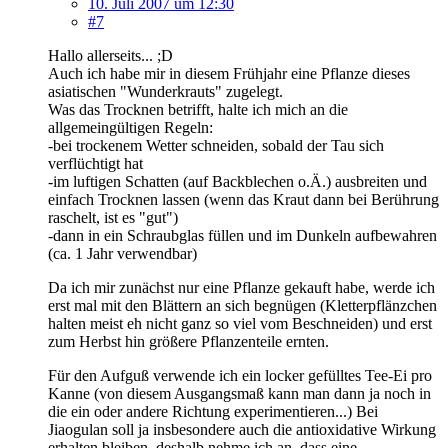
10. Juli 2007 um 12:30
#7
Hallo allerseits... ;D
Auch ich habe mir in diesem Frühjahr eine Pflanze dieses
asiatischen "Wunderkrauts" zugelegt.
Was das Trocknen betrifft, halte ich mich an die
allgemeingültigen Regeln:
-bei trockenem Wetter schneiden, sobald der Tau sich
verflüchtigt hat
-im luftigen Schatten (auf Backblechen o.Ä.) ausbreiten und
einfach Trocknen lassen (wenn das Kraut dann bei Berührung
raschelt, ist es "gut")
-dann in ein Schraubglas füllen und im Dunkeln aufbewahren
(ca. 1 Jahr verwendbar)
Da ich mir zunächst nur eine Pflanze gekauft habe, werde ich
erst mal mit den Blättern an sich begnügen (Kletterpflänzchen
halten meist eh nicht ganz so viel vom Beschneiden) und erst
zum Herbst hin größere Pflanzenteile ernten.
Für den Aufguß verwende ich ein locker gefülltes Tee-Ei pro
Kanne (von diesem Ausgangsmaß kann man dann ja noch in
die ein oder andere Richtung experimentieren...) Bei
Jiaogulan soll ja insbesondere auch die antioxidative Wirkung
erhalten bleiben, deshalb nehme ich an, dass eine