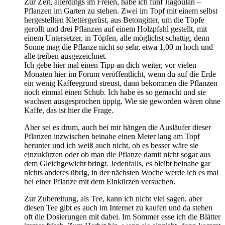
Zur Zeit, allerdings im Freien, habe ich fünf Jiagoulan –
Pflanzen im Garten zu stehen. Zwei im Topf mit einem selbst
hergestellten Klettergerüst, aus Betongitter, um die Töpfe
gerollt und drei Pflanzen auf einem Holzpfahl gestellt, mit
einem Untersetzer, in Töpfen, alle möglichst schattig, denn
Sonne mag die Pflanze nicht so sehr, etwa 1,00 m hoch und
alle treiben ausgezeichnet.
Ich gebe hier mal einen Tipp an dich weiter, vor vielen
Monaten hier im Forum veröffentlicht, wenn du auf die Erde
ein wenig Kaffeegrund streust, dann bekommen die Pflanzen
noch einmal einen Schub. Ich habe es so gemacht und sie
wachsen ausgesprochen üppig. Wie sie geworden wären ohne
Kaffe, das ist hier die Frage.
Aber sei es drum, auch bei mir hängen die Ausläufer dieser
Pflanzen inzwischen beinahe einen Meter lang am Topf
herunter und ich weiß auch nicht, ob es besser wäre sie
einzukürzen oder ob man die Pflanze damit nicht sogar aus
dem Gleichgewicht bringt. Jedenfalls, es bleibt beinahe gar
nichts anderes übrig, in der nächsten Woche werde ich es mal
bei einer Pflanze mit dem Einkürzen versuchen.
Zur Zubereitung, als Tee, kann ich nicht viel sagen, aber
diesen Tee gibt es auch im Internet zu kaufen und da stehen
oft die Dosierungen mit dabei. Im Sommer esse ich die Blätter