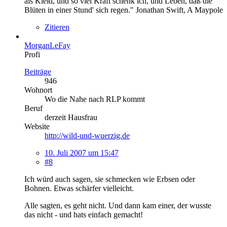
als Kleid, und so viel Kraft schenk ich, und Leben, daß die
Blüten in einer Stund' sich regen." Jonathan Swift, A Maypole
Zitieren
MorganLeFay
Profi
Beiträge
946
Wohnort
Wo die Nahe nach RLP kommt
Beruf
derzeit Hausfrau
Website
http://wild-und-wuerzig.de
10. Juli 2007 um 15:47
#8
Ich würd auch sagen, sie schmecken wie Erbsen oder
Bohnen. Etwas schärfer vielleicht.
Alle sagten, es geht nicht. Und dann kam einer, der wusste
das nicht - und hats einfach gemacht!