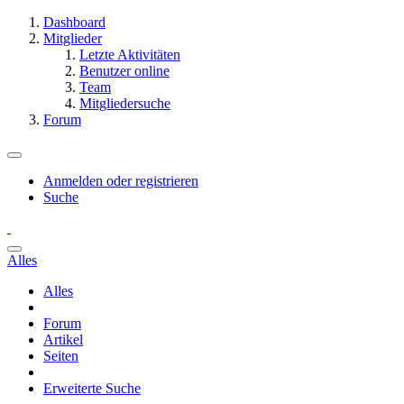
Dashboard
Mitglieder
Letzte Aktivitäten
Benutzer online
Team
Mitgliedersuche
Forum
Anmelden oder registrieren
Suche
Alles
Alles
Forum
Artikel
Seiten
Erweiterte Suche