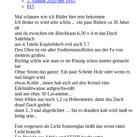
2. August 2020 um 16:07
#15
Mal schauen wie ich Bilder hier rein bekomme
Ich denke es wird sehr schön ... ein paar Birken ca 30 Jahre
alt
und da zwischen ein Blockhaus 6,50 x 4 m das Dach
Satteldach
aus 4 Tafeln Kupferblech evtl auch 5 ?
Den Ofen ist ein alter Festbrennstoffofen aus der Fa von
meinem großen.
Richtig schön wie man es im Prinzip schon immer gemacht
hat
Ohne Strom das ganze. Ein paar Scheite Holz oder wenn es
mal länger wird
etwas Kohle , innen hab eich auf den Kessel eine
Edelstahlwanne aufgeschweißt
und aus ebay 30 Lavasteine...
Jetzt fehlen nur noch 1,2 ca Höhenmeter, dann das Dach
drauf Dach gedekt
dann 2..3 mal abgedichtet .... bis es draußen kalt wird muß es
fertig sein...
Fast vergessen als Licht Sonnenglas heißt das wenn einer
Licht braucht