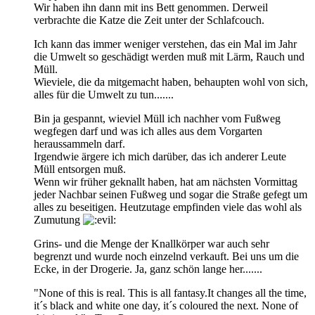
Wir haben ihn dann mit ins Bett genommen. Derweil
verbrachte die Katze die Zeit unter der Schlafcouch.
Ich kann das immer weniger verstehen, das ein Mal im Jahr
die Umwelt so geschädigt werden muß mit Lärm, Rauch und
Müll.
Wieviele, die da mitgemacht haben, behaupten wohl von sich,
alles für die Umwelt zu tun.......
Bin ja gespannt, wieviel Müll ich nachher vom Fußweg
wegfegen darf und was ich alles aus dem Vorgarten
heraussammeln darf.
Irgendwie ärgere ich mich darüber, das ich anderer Leute
Müll entsorgen muß.
Wenn wir früher geknallt haben, hat am nächsten Vormittag
jeder Nachbar seinen Fußweg und sogar die Straße gefegt um
alles zu beseitigen. Heutzutage empfinden viele das wohl als
Zumutung
Grins- und die Menge der Knallkörper war auch sehr
begrenzt und wurde noch einzelnd verkauft. Bei uns um die
Ecke, in der Drogerie. Ja, ganz schön lange her.......
"None of this is real. This is all fantasy.It changes all the time,
it´s black and white one day, it´s coloured the next. None of