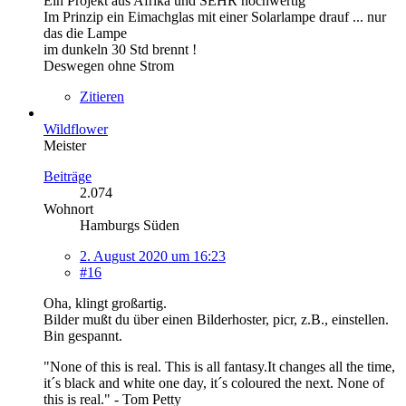
Ein Projekt aus Afrika und SEHR hochwertig
Im Prinzip ein Eimachglas mit einer Solarlampe drauf ... nur
das die Lampe
im dunkeln 30 Std brennt !
Deswegen ohne Strom
Zitieren
Wildflower
Meister
Beiträge
2.074
Wohnort
Hamburgs Süden
2. August 2020 um 16:23
#16
Oha, klingt großartig.
Bilder mußt du über einen Bilderhoster, picr, z.B., einstellen.
Bin gespannt.
"None of this is real. This is all fantasy.It changes all the time,
it´s black and white one day, it´s coloured the next. None of
this is real." - Tom Petty